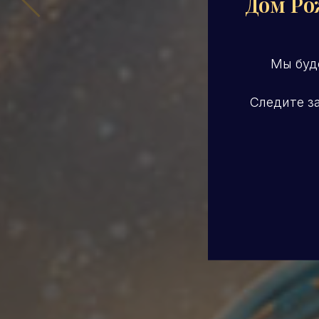
Дом Ро
Мы буд
Следите за